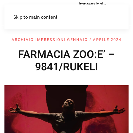
impressioni -
car
economia
Lettere al
Home
impressioni
PER CHI
sharing
circolare
Lemming
Skip to main content
CREA
ARCHIVIO IMPRESSIONI GENNAIO / APRILE 2024
FARMACIA ZOO:E’ –
9841/RUKELI