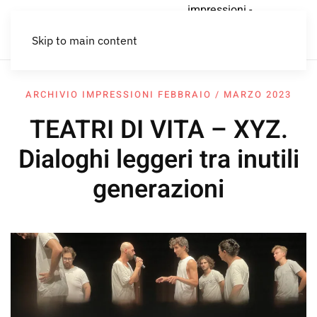
impressioni -
car
economia
Lettere al
Home
impressioni
PER CHI
sharing
circolare
Lemming
Skip to main content
CREA
ARCHIVIO IMPRESSIONI FEBBRAIO / MARZO 2023
TEATRI DI VITA – XYZ.
Dialoghi leggeri tra inutili
generazioni