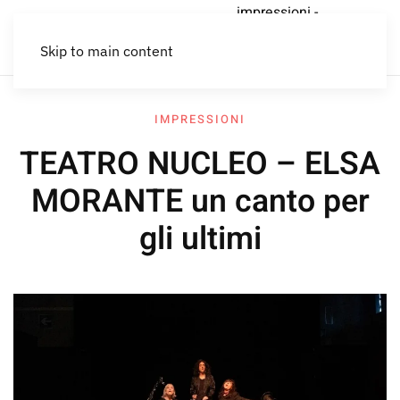
impressioni -
car
economia
Lettere al
Home
impressioni
PER CHI
sharing
circolare
Lemming
Skip to main content
CREA
IMPRESSIONI
TEATRO NUCLEO – ELSA
MORANTE un canto per
gli ultimi