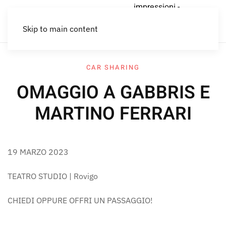
impressioni -
car
economia
Lettere al
Home
impressioni
PER CHI
sharing
circolare
Lemming
Skip to main content
CREA
CAR SHARING
OMAGGIO A GABBRIS E
MARTINO FERRARI
19 MARZO 2023
TEATRO STUDIO | Rovigo
CHIEDI OPPURE OFFRI UN PASSAGGIO!